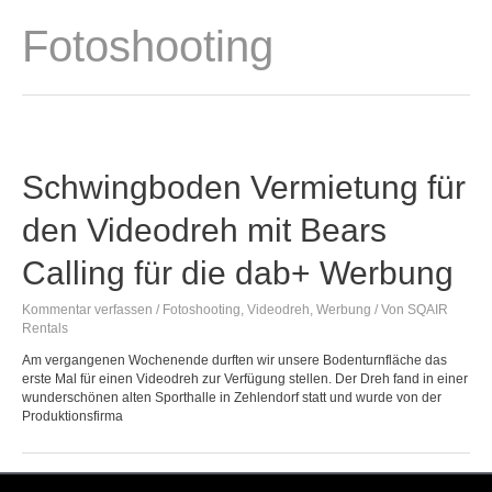
Zum
Inhalt
Fotoshooting
springen
Schwingboden Vermietung für
den Videodreh mit Bears
Calling für die dab+ Werbung
Kommentar verfassen
/
Fotoshooting
,
Videodreh
,
Werbung
/ Von
SQAIR
Rentals
Am vergangenen Wochenende durften wir unsere Bodenturnfläche das
erste Mal für einen Videodreh zur Verfügung stellen. Der Dreh fand in einer
wunderschönen alten Sporthalle in Zehlendorf statt und wurde von der
Produktionsfirma